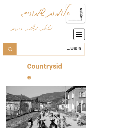
חלומות שמורים
מטיילת . מצלמת . כותבת
Countrysid
e