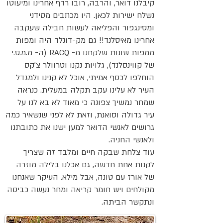
קיבלנו דואר, והרבה, רובו רדף אחרינו ומיעוטו
נשלח ישירות לכאן. היו מכתבים מסידני
ומסינגפור והפליאה לעשות חבילה שעקבה
אחרינו מאיסלנד!! גם מק-דונלד היה ומפות
ממפות שונות שלקחנו מ- RACQ (ה- מ.מ.ס.י
של קווינסלנד), גלויות נקנו וטרוולר צ'קס
הוחלפו לכסף אמיתי, אוכל לא קנינו ולמגדל
העיר לא עלינו עקב תקלה במעלית. כנראה
שמחר נמשיך צפונה כי מאוד לא בא לנו על
עיר גדולה וסואנת, וזאת לא לפני שנשאיר כמה
גרושים לאנשי הדואר למען ישנו את כתובתנו
ולאנשי החניה.
עוד צלחת שבקה חיים ומלבד זה שצריך
לקנות אחת חדשה, גם אכלנו בלילה מוזרה
של אורז עם טונה, אבל מילא. העיקר שאנחנו
מקולחים ויש חומר קריאה ומחר נעשה כביסה
ונתקשר הביתה.