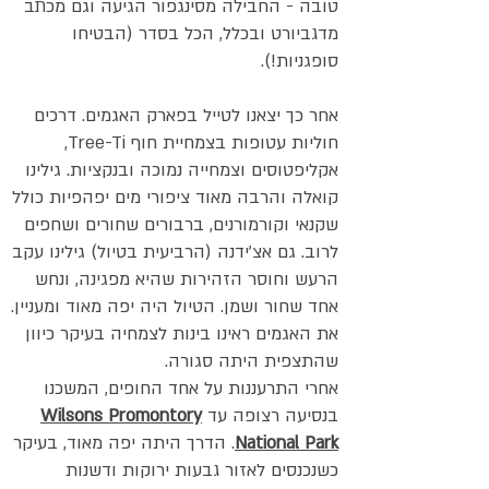
טובה - החבילה מסינגפור הגיעה וגם מכתב
מדגביורט ובכלל, הכל בסדר (הבטיחו
סופגניות!).
אחר כך יצאנו לטייל בפארק האגמים. דרכים
חוליות עטופות בצמחיית חוף Tree-Ti,
אקליפטוסים וצמחייה נמוכה ובנקציות. גילינו
קואלה והרבה מאוד ציפורי מים יפהפיות כולל
שקנאי וקורמורנים, ברבורים שחורים ושחפים
לרוב. גם אצ'ידנה (הרביעית בטיול) גילינו עקב
הרעש וחוסר הזהירות שהיא מפגינה, ונחש
אחד שחור ושמן. הטיול היה יפה מאוד ומעניין.
את האגמים ראינו בינות לצמחיה בעיקר כיוון
שהתצפית היתה סגורה.
אחרי התרעננות על אחד החופים, המשכנו
בנסיעה רצופה עד
Wilsons Promontory
National Park
. הדרך היתה יפה מאוד, בעיקר
כשנכנסים לאזור גבעות ירוקות ודשנות