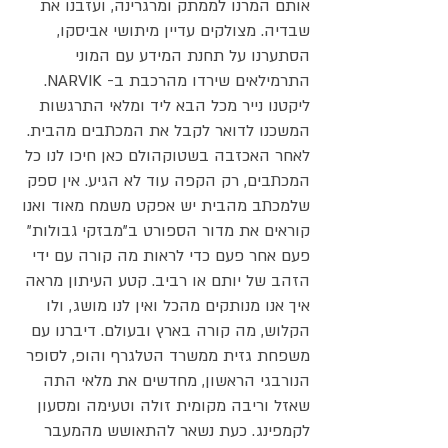
אותם המרנו לממתק ומרגרינה, ועזבנו את
שבדיה. מצולקים עדיין מיתושי אביסקו,
הסתערנו על תחנת המידע עם המוני
התרמילאים שירדו מהרכבת ב- NARVIK.
ליקטנו נייר מכל הבא ליד ומלאי התרגשות
המשכנו לדואר לקבל את המכתבים מהבית.
לאחר האכזבה בשטוקהולם כאן חיכו לנו כל
המכתבים, רק הקפה עוד לא הגיע. אין ספק
שלמכתב מהבית יש אפקט משמח מאוד ואנו
קוראים את מדור הספורט ב"מבזקי גבולות"
פעם אחר פעם כדי לראות מה קורה עם ידי
הזהב של יותם או רביב. קטע העיתון מראה
איך אנו מנותקים מהכל ואין לנו מושג, ולו
הקלוש, מה קורה בארץ ובעולם. דיברנו עם
משפחת גזית ממשרד הטלגרף והופ, לסופר
הנורבגי הראשון, מחדשים את מלאי התה
שאזל וריבה מקומית זולה וטעימה ומסעון
לקמפינג. כעת נשאר להתאושש מהמעבר