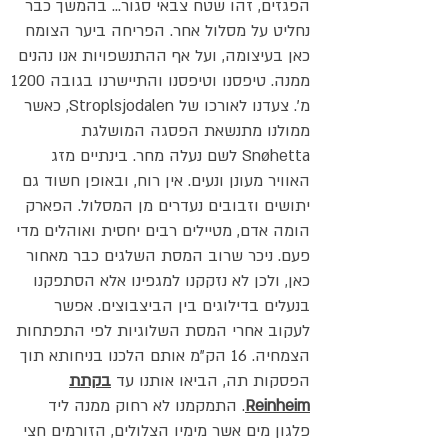
הפגזים, זהו שטח צבאי סגור... בהמשך כבר
נחליט על מסלול אחר. הפריחה ביער הצומח
כאן בעיצומה, ועל אף ההתנשפויות אנו נהנים
ממנה. טיפסנו וטיפסנו והתיישרנו בגובה 1200
מ'. צעדנו לאורכו של Stroplsjodalen, כאשר
ממולנו מתנשאת הפסגה המושלגת
Snøhetta לשם נעלה מחר. בינתיים מזג
האוויר מעונן ונעים. אין רוח, ובאופן חשוד גם
יתושים וזבובים נעדרים מן המסלול. הפארק
הומה אדם, מטיילים רבים יחסית ואוהלים מדי
פעם. ניכר שרוב המסת השלגים כבר מאחור
כאן, ולכן לא נזקקנו למגפינו אלא הסתפקנו
בנעלים בדילוגים בין הביצבוצים. אפשר
לעקוב אחרי המסת השלוגיות לפי התפתחות
הצמחיה. 16 הק"מ אותם הלכנו בניחותא תוך
הפסקות תה, הביאו אותנו עד
בקתת
Reinheim
. התמקמנו לא רחוק ממנה ליד
פלגון מים אשר מימיו הצלולים, הזורמים חצי