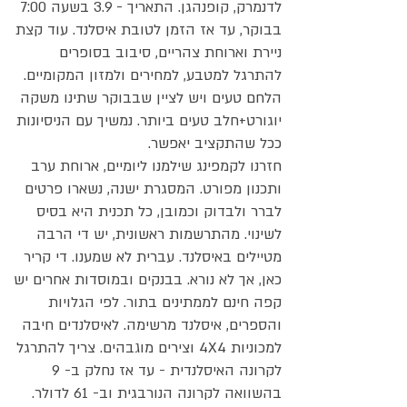
לדנמרק, קופנהגן. התאריך - 3.9 בשעה 7:00
בבוקר, עד אז הזמן לטובת איסלנד. עוד קצת
ניירת וארוחת צהריים, סיבוב בסופרים
להתרגל למטבע, למחירים ולמזון המקומיים.
הלחם טעים ויש לציין שבבוקר שתינו משקה
יוגורט+חלב טעים ביותר. נמשיך עם הניסיונות
ככל שהתקציב יאפשר.
חזרנו לקמפינג שילמנו ליומיים, ארוחת ערב
ותכנון מפורט. המסגרת ישנה, נשארו פרטים
לברר ולבדוק וכמובן, כל תכנית היא בסיס
לשינוי. מהתרשמות ראשונית, יש די הרבה
מטיילים באיסלנד. עברית לא שמענו. די קריר
כאן, אך לא נורא. בבנקים ובמוסדות אחרים יש
קפה חינם לממתינים בתור. לפי הגלויות
והספרים, איסלנד מרשימה. לאיסלנדים חיבה
למכוניות 4X4 וצירים מוגבהים. צריך להתרגל
לקרונה האיסלנדית - עד אז נחלק ב- 9
בהשוואה לקרונה הנורבגית וב- 61 לדולר.