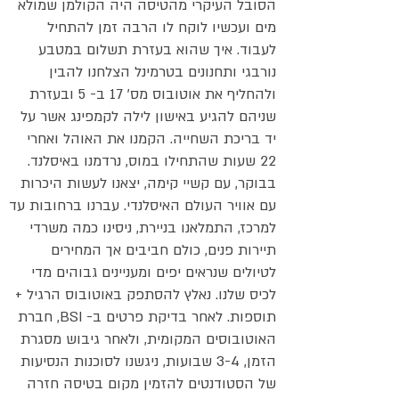
הסובל העיקרי מהטיסה היה הקולמן שמולא
מים ועכשיו לוקח לו הרבה זמן להתחיל
לעבוד. איך שהוא בעזרת תשלום במטבע
נורבגי ותחנונים בטרמינל הצלחנו להבין
ולהחליף את אוטובוס מס' 17 ב- 5 ובעזרת
שניהם להגיע באישון לילה לקמפינג אשר על
יד בריכת השחייה. הקמנו את האוהל ואחרי
22 שעות שהתחילו במוס, נרדמנו באיסלנד.
בבוקר, עם קשיי קימה, יצאנו לעשות היכרות
עם אוויר העולם האיסלנדי. עברנו ברחובות עד
למרכז, התמלאנו בניירת, ניסינו כמה משרדי
תיירות פנים, כולם חביבים אך המחירים
לטיולים שנראים יפים ומעניינים גבוהים מדי
לכיס שלנו. נאלץ להסתפק באוטובוס הרגיל +
תוספות. לאחר בדיקת פרטים ב- BSI, חברת
האוטובוסים המקומית, ולאחר גיבוש מסגרת
הזמן, 3-4 שבועות, ניגשנו לסוכנות הנסיעות
של הסטודנטים להזמין מקום בטיסה חזרה