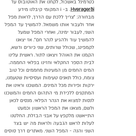
כטרמינל באשכול, לקחנו את האוטובוס עד
Hveragerði
. ב- i המקומי קיבלנו מידע
מבחורה: "צריך ללכת עם הדרך, לראות מפל
אחד ולעבור אותו משמאל. להמשיך עד המפל
השני, לעבור ימינה, ואחרי המפל שמעל
להמשיך עוד ולהגיע לנהר חם". אז יצאנו
לקמפינג, שכולל שרותים, שני כיורים ודשא,
הקמנו את האוהל ויצאנו לתור. ראשית עלינו
לבית הספר החקלאי וחזינו בפלאי החממה.
המים החמים מן המעינות מחממים וכל טוב
צומח, כולל תאנים טעימות ועסיסיות שטעמנו,
ירקות ופירות מכל המינים. המשכנו וראינו את
המתקנים ללכידת מי התהום החמים והמשכנו
לנסות למצוא את הנהר הפלאי. מנסים לכאן
ולשם, מצאנו את המפל הראשון וכמעט
התייאשנו מלקפץ על אבני הבזלת. החלטנו
לעלות לראש הגבעה ולראות מה יש בצד
השני והנה - המפל השני. מאתרים דרך סוסים