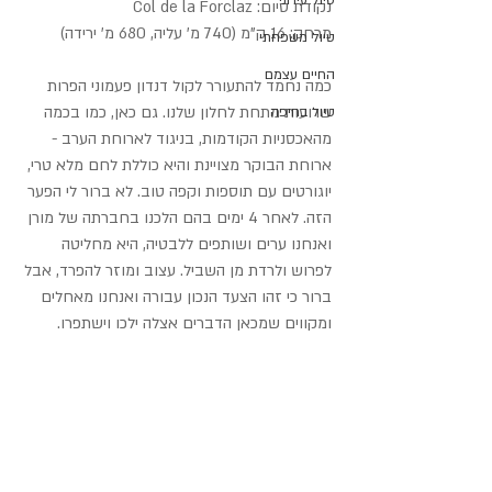
טיול עירוני
נקודת סיום: Col de la Forclaz
מרחק: 16 ק"מ (740 מ' עליה, 680 מ' ירידה)
טיול משפחתי
החיים עצמם
כמה נחמד להתעורר לקול דנדון פעמוני הפרות 
שרועות מתחת לחלון שלנו. גם כאן, כמו בכמה 
טיול בחיפה
מהאכסניות הקודמות, בניגוד לארוחת הערב - 
ארוחת הבוקר מצויינת והיא כוללת לחם מלא טרי, 
יוגורטים עם תוספות וקפה טוב. לא ברור לי הפער 
הזה. לאחר 4 ימים בהם הלכנו בחברתה של מורן 
ואנחנו ערים ושותפים ללבטיה, היא מחליטה 
לפרוש ולרדת מן השביל. עצוב ומוזר להפרד, אבל 
ברור כי זהו הצעד הנכון עבורה ואנחנו מאחלים 
ומקווים שמכאן הדברים אצלה ילכו וישתפרו.