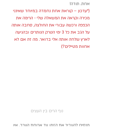
אחת. תודה!
(*עדכון – קוראת אחת נחמדה במיוחד שאינני 
מכירה וקראה את המשאלה שלי - הרימה את 
הכפפה ורכשה עבורי את החולצה, סחבה אותה 
על הגב את כל 3 ימי הטרק הנותרים ובהגיעה 
לארץ שלחה אותה אלי בדואר. מה זה אם לא 
אחוות מטיילים?)
נוף הרים בין העצים
מנסים להעביר את הזמן עד ארוחת הערב. אין 
יותר מדי מה לעשות כאן, בעיקר כשבחוץ גשום 