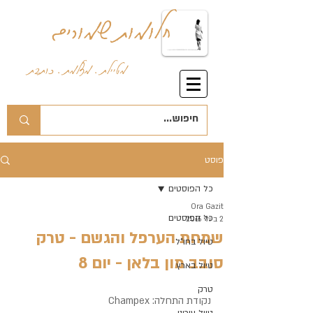
חלומות שמורים
מטיילת . מצלמת . כותבת
פוסט
כל הפוסטים
Ora Gazit
כל הפוסטים
2 ביולי 2016
שמחת הערפל והגשם - טרק
טיול בחו"ל
סובב מון בלאן - יום 8
טיול בארץ
טרק
נקודת התחלה: Champex