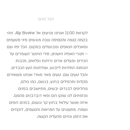
 הכל זורם
לקראת 11:00 אנחנו מגיעים אל Alp Bovine. זוהי 
בקתה קטנה ומקסימה שבה מוגשים מיני מטעמים 
ומאכלים הנאפים ומבושלים במקום. הכל יפה שם 
– תנורי האפיה הישנים, סירי הוינטג' העומדים על 
הכירים ומעלים אדים וריחות נפלאים, מגבות 
הכותנה התלויות לייבוש, שולחנות העץ הכבדים. 
והכל טעים שם. טעים מאד מאד! אנחנו משאירים 
מקלות ותרמילים בחוץ, בגשם, כמו כולם, 
מחליפים לבגדים יבשים, מתיישבים בפנים 
ומזמינים לנו שוקו חם ופאי דובדבנים מהמם. 
איזה אושר עילאי! בחוץ קר וגשום, בפנים חמים 
ושמח. מתענגים על המראות והטעמים, לוקחים 
את הזמן ונחים מהעליה הקשה.