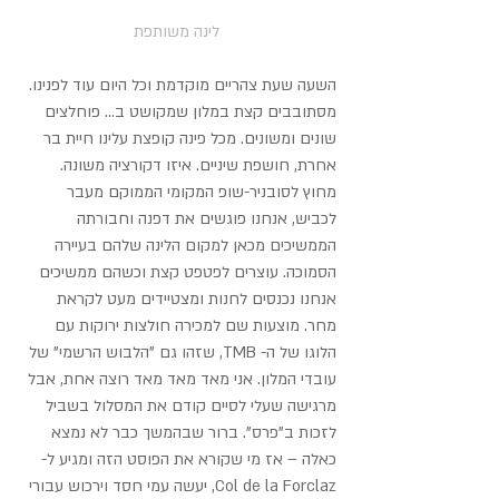
 לינה משותפת
השעה שעת צהריים מוקדמת וכל היום עוד לפנינו. 
מסתובבים קצת במלון שמקושט ב... פוחלצים 
שונים ומשונים. מכל פינה קופצת עלינו חיית בר 
אחרת, חושפת שיניים. איזו דקורציה משונה. 
מחוץ לסובניר-שופ המקומי הממוקם מעבר 
לכביש, אנחנו פוגשים את דפנה וחבורתה 
הממשיכים מכאן למקום הלינה שלהם בעיירה 
הסמוכה. עוצרים לפטפט קצת וכשהם ממשיכים 
אנחנו נכנסים לחנות ומצטיידים מעט לקראת 
מחר. מוצעות שם למכירה חולצות ירוקות עם 
הלוגו של ה- TMB, שזהו גם "הלבוש הרשמי" של 
עובדי המלון. אני מאד מאד מאד רוצה אחת, אבל 
מרגישה שעלי לסיים קודם את המסלול בשביל 
לזכות ב"פרס". ברור שבהמשך כבר לא נמצא 
כאלה – אז מי שקורא את הפוסט הזה ומגיע ל- 
Col de la Forclaz, יעשה עמי חסד וירכוש עבורי 