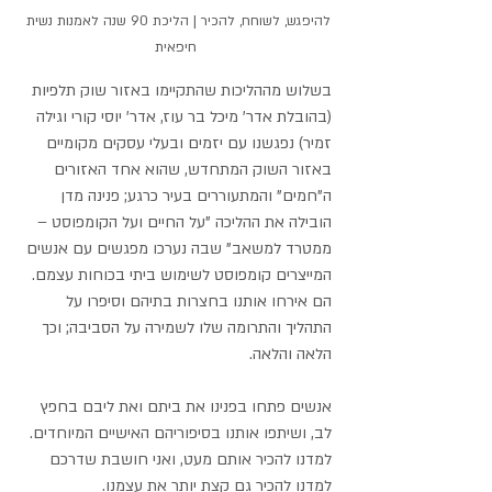
להיפגש, לשוחח, להכיר | הליכת 90 שנה לאמנות נשית 
חיפאית
בשלוש מההליכות שהתקיימו באזור שוק תלפיות 
(בהובלת אדר' מיכל בר עוז, אדר' יוסי קורי וגילה 
זמיר) נפגשנו עם יזמים ובעלי עסקים מקומיים 
באזור השוק המתחדש, שהוא אחד האזורים 
ה"חמים" והמתעוררים בעיר כרגע; פנינה מדן 
הובילה את ההליכה "על החיים ועל הקומפוסט – 
ממטרד למשאב" שבה נערכו מפגשים עם אנשים 
המייצרים קומפוסט לשימוש ביתי בכוחות עצמם. 
הם אירחו אותנו בחצרות בתיהם וסיפרו על 
התהליך והתרומה שלו לשמירה על הסביבה; וכך 
הלאה והלאה. 
אנשים פתחו בפנינו את ביתם ואת ליבם בחפץ 
לב, ושיתפו אותנו בסיפוריהם האישיים המיוחדים. 
למדנו להכיר אותם מעט, ואני חושבת שדרכם 
למדנו להכיר גם קצת יותר את עצמנו. 