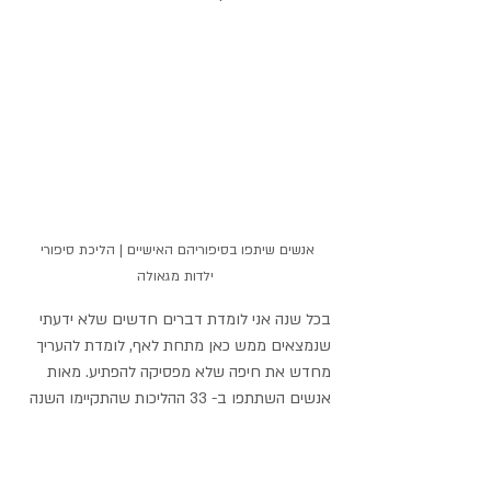
אנשים שיתפו בסיפוריהם האישיים | הליכת סיפורי 
ילדות מגאולה
בכל שנה אני לומדת דברים חדשים שלא ידעתי 
שנמצאים ממש כאן מתחת לאף, לומדת להעריך 
מחדש את חיפה שלא מפסיקה להפתיע. מאות 
אנשים השתתפו ב- 33 ההליכות שהתקיימו השנה 
בסוף שבוע אחד. כמוני, גם הם למדו להכיר את 
העיר טוב יותר, להתבונן בה מפרספקטיבות שונות 
וגם לבחון אותה ואת התנהלותה באופן ביקורתי.