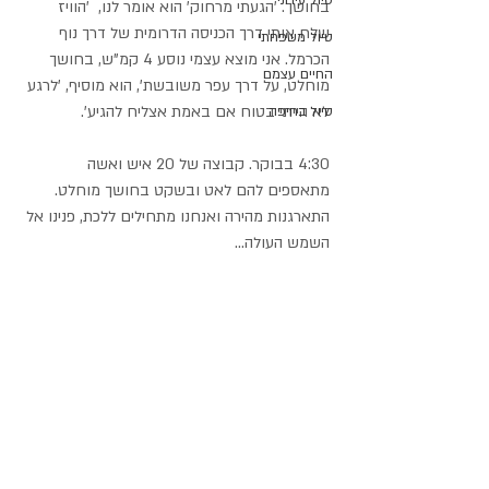
טיול עירוני
בחושך. 'הגעתי מרחוק' הוא אומר לנו,  'הוויז 
שלח אותי דרך הכניסה הדרומית של דרך נוף 
טיול משפחתי
הכרמל. אני מוצא עצמי נוסע 4 קמ"ש, בחושך 
החיים עצמם
מוחלט, על דרך עפר משובשת', הוא מוסיף, 'לרגע 
לא הייתי בטוח אם באמת אצליח להגיע'.
טיול בחיפה
4:30 בבוקר. קבוצה של 20 איש ואשה 
מתאספים להם לאט ובשקט בחושך מוחלט. 
התארגנות מהירה ואנחנו מתחילים ללכת, פנינו אל 
השמש העולה...