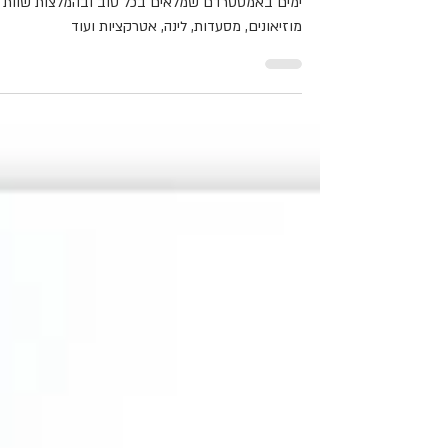
אני חוזרת בפעם השלישית לאמסטרדם, הפעם לארב
ימים באמסטרדם שמלאים בכל טוב ובהמלצות שוות 
מוזיאונים, מסעדות, לינה, אטרקציות ועוד