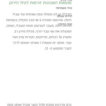
טיול עירוני
מוצאות השכונות זורמות לנחל הירוק
טיול משפחתי
הידד!!! יש לנו מפה!!! מפה אמיתית של שביל 
החיים עצמם
חיפה, שרכשנו תמורת 4 ₪ טבין ותקילין בעמותת 
טיול בחיפה
תיירות חיפה. מעבר לשרטוט תוואי השביל, המפה, 
המנצלת את שני עברי הדף, מכילה מידע רב 
ומעניין על גבהים, מרחקים, נקודות עניין ועוד 
ועוד. אותנו זה משמח J ואנחנו יוצאים לדרך 
לעבר המקטע ה- 11.
גרם מדרגות מתכת תלול וקצר מוביל אותנו מטה 