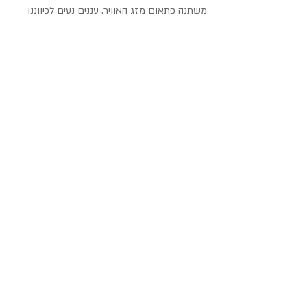
משתנה פתאום מזג האוויר. עננים נעים לכיווננו 
ומכסים את השמש. אפילו אפיקורסים כמונו 
נפעמים מהמראה הכמעט אלוהי שנשקף אלינו 
מעל גג בית הכנסת.
סיום המקטע מחזיר אותנו לציר הראשי לרחוב 
מוריה המתחבר בהמשך לרחוב חורב. אנחנו 
מסיימים עם מנות גדושות של גלידה ויוגורט 
ב"אמיליה" הנמצאת לא רחוק מכיכר ספר, 
שמסתבר ששמה הוא למעשה כיכר דוד הכהן, 
אבל אף אחד לא קורא לה ככה, לפחות לא 