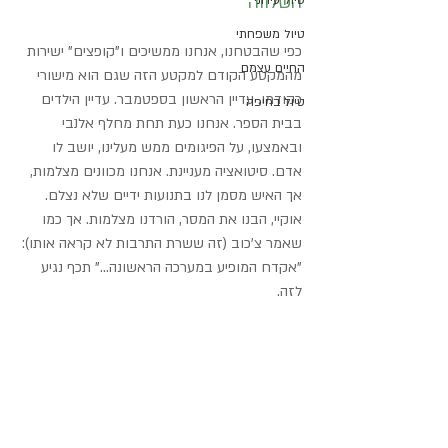
השלווה
טיול עירוני
טיול משפחתי
כפי שהבטחנו, אנחנו ממשיכים ו"קופצים" ישירות 
החיים עצמם
מהמקטע הקודם למקטע הזה שגם הוא מישורי 
כקודמו. עדיין הראשון בספטמבר. עדיין הילדים 
טיול בחיפה
בבית הספר. אנחנו כעת תחת מחלף אלנבי 
ובאמצעו, על הפיגומים ממש מעלינו, יושב לו 
אדם. סיטואציה מעניינת. אנחנו מכוונים מצלמות, 
אך האיש מסמן לנו בתנועות ידיים שלא נצלם. 
אוקיי, הבנו את המסר, הורדנו מצלמות. אך כמו 
שאמר צ'כוב (זה ששרת התרבות לא קראה אותו): 
"אקדח המופיע במערכה הראשונה..." תכף נגיע 
לזה.