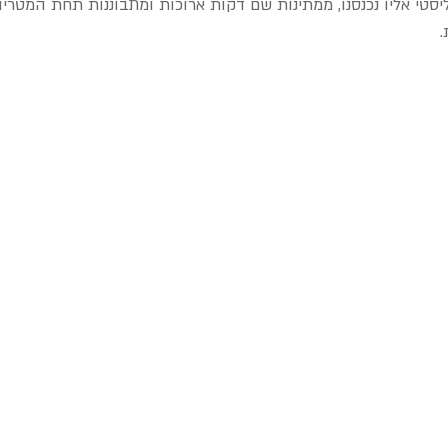
טי אליו נכנסנו, ממתינות שם דקות ארוכות ומתבוננות תחת המטריות
.