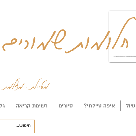
חלומות שמורים
מטיילת . מצלמת .
טיול
איפה טיילתי?
סיורים
רשימת קריאה
גל