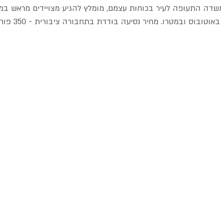
משדה התעופה לעיר בכוחות עצמם, מומלץ להגיע מצויידים מראש במע
ובוס ובמטרו. מחיר נסיעה בודדת בתחבורה ציבורית - 350 פורינט.