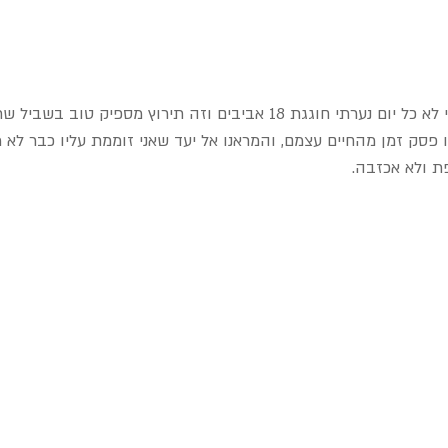
אז נחזור רגע להתחלה, כי לא כל יום נערתי חוגגת 18 אביבים וזה תירוץ מספיק
פסק זמן מהחיים עצמם, והמראנו אל יעד שאני זוממת עליו כבר לא 
 ולא אכזבה.