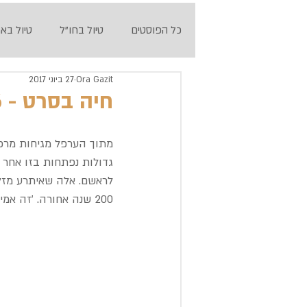
כל הפוסטים
טיול בחו"ל
טיול בא
Ora Gazit
27 ביוני 2017
חיה בסרט - 6 ימים בבודפשט
מתוך הערפל מגיחות מרכב
גדולות נפתחות בזו אחר 
לראשם. אלה שאיתרע מזלם
200 שנה אחורה. 'זה אמיתי, או שאני באמת חיה בסרט?' חולפת שאלה במוחי.