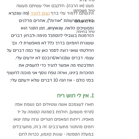
טיול עירוני
מעט (או הרבה). חלקכם אולי עשיתם מעשה 
טיול משפחתי
וניגשתם ללמוד עלי בדף
נעים להכיר
 (מה שנקרא 
בז'רגון המרשתת "אודות"), אחרים מדלגים 
החיים עצמם
וממשיכים הלאה. anyway, זמן הסגר הוא 
טיול בחיפה
הזדמנות בשבילי להסתכל פנימה ולבחון דברים 
ששגרת היומיום בדרך כלל לא מאפשרת לי. וכך 
החלטתי שאני רוצה לספר כאן עוד כמה דברים על 
עצמי. דברים ש(כנראה)רובכם לא יודעים עלי. 
התלבטתי מה אפשר להגיד כדי להעמיק את 
ההיכרות בינינו, ואיזה טפח נוסף אני מוכנה לחשוף 
בפני כולם - אז הנה 10 דברים שלא ידעתם עלי:
1. אין לי חוש ריח 
תארו לעצמכם אשה שטיולים הם נשמת אפה 
(תרתי משמע), חולפת בסמטה קסומה על יד 
מאפיה. ריחות המאפים הטריים שזה עתה יצאו 
חמים מהתנור מתערבבים זה בזה, מתערבלים 
במעלה הסמטה - עוגות קינמון, ככרות לחם 