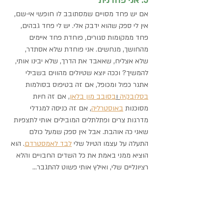
5. אני פחדנית 
אם יש פחד מסויים שמסתובב לו חופשי אי-שם, 
אין לי ספק שהוא ידבק אלי. יש לי פחד גבהים, 
פחד ממקומות סגורים, פוחדת פחד איימים 
מהחושך, מנחשים. אני פוחדת שלא אסתדר, 
שלא אצליח, שאאבד את הדרך, שלא יבינו אותי, 
להמשיך? וככה יוצא שטיולים מהווים בשבילי 
אתגר כפול ומכופל, אם זה בטיפוס בסולמות 
בסלובקיה
 ו
בסובב מון בלאן
, אם זה חיות 
מסוכנות 
באוסטרליה
, אם זה כניסה למגדלי 
מדרגות צרים ופתלתלים המובילים אותי לתצפיות 
שאני כה אוהבת. אבל אין ספק שמעל כולם 
התעלה על עצמו הטיול שלי 
לבד לאמסטרדם
. הוא 
הוציא ממני באמת את כל השדים החבויים והלא 
רציונליים שלי, ואילץ אותי פשוט להתגבר...