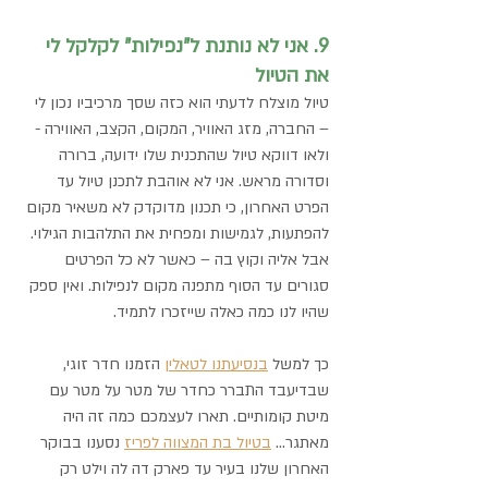
9. אני לא נותנת ל"נפילות" לקלקל לי 
את הטיול
טיול מוצלח לדעתי הוא כזה שסך מרכיביו נכון לי 
– החברה, מזג האוויר, המקום, הקצב, האווירה - 
ולאו דווקא טיול שהתכנית שלו ידועה, ברורה 
וסדורה מראש. אני לא אוהבת לתכנן טיול עד 
הפרט האחרון, כי תכנון מדוקדק לא משאיר מקום 
להפתעות, לגמישות ומפחית את התלהבות הגילוי. 
אבל אליה וקוץ בה – כאשר לא כל הפרטים 
סגורים עד הסוף מתפנה מקום לנפילות. ואין ספק 
שהיו לנו כמה כאלה שייזכרו לתמיד.
כך למשל 
בנסיעתנו לטאלין
 הזמנו חדר זוגי, 
שבדיעבד התברר כחדר של מטר על מטר עם 
מיטת קומותיים. תארו לעצמכם כמה זה היה 
מאתגר... 
בטיול בת המצווה לפריז
 נסענו בבוקר 
האחרון שלנו בעיר עד פארק דה לה וילט רק 