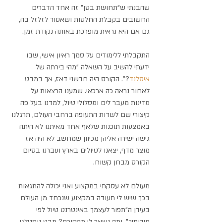
שהבנתי ש"תחושת בטן" זה אחד הדברים 
החשובים בקבלת החלטות ושאסור לזלזל בה, 
גם אם היא נראית מופרכת באותה נקודת זמן. 
התקבלתי ללימודים על סמך ראיון אישי, שבו 
ידעתי להשיב על השאלה "מהי בירתה של 
איסלנד
?". הקורס היה חדשני דאז, אך במבט 
לאחור נראה כה ארכאי. שמענו הרצאות על 
מדינות מעבר לים ומסלולי טיול, למדנו בעל פה 
קיצורי שם לשדות התעופה ברחבי העולם, תרגלנו 
באמצעות תוכנות שלאף אחד מאיתנו לא היתה 
גישה ישירה אליהן מכיוון שמחשב לא היה אז 
מוצר מדף, יצאנו לטיולים בארץ ועברנו בסיום 
הקורס מבחן קשוח. 
מעולם לא עסקתי במקצוע ואני יכולה להתגאות 
בכך שיש לי תעודה במקצוע שנכחד מן העולם 
בעידן ה"תפור לעצמך באינטרנט טיול לפי 
מידותיך". ומה נשאר לי מהקורס? מבט נוסטלגי 