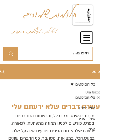
חלומות שמורים
מטיילת . מצלמת . כותבת
פוסט
כל הפוסטים
Ora Gazit
כל הפוסטים
29 בספט׳ 2020
עשרה דברים שלא ידעתם עלי
טיול בחו"ל
מרחבי האינטרנט בכלל, והרשתות החברתיות 
טיול בארץ
בפרט, פורשים לפנינו תמונה מתעתעת. לכאורה, 
טרק
נראה כאילו אנחנו מכירים ויודעים אלה על אלה 
כמעט הכל. במציאות, מסתבר, פני הדברים שונים 