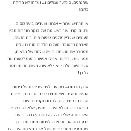
שמנמנים, ביגלעך עגולים ו... נאדה! לא מריחה 
כלום! 
או תרחיש אחר – אנחנו צועדים ביער קסום 
ורטוב. קרני אור ראשונות של בוקר חודרות מבין 
הענפים שעדיין זולגים טיפות מים. ריח הגשם, 
האדמה הרטובה והעלים הלחים הנחים עליה 
מסחרר את הנשמה. חוויה שלמה של מראות, 
מגע, שמע, ריחות ואפילו אפשר כמעט לטעום את 
טעם היער הלח - ואני לא שם. משהו מהותי חסר 
כל כך!
טוב, הבנתם... וזה עוד לפני שדיברנו על ריחות 
הנענע והאזוב שצומחים לנו פרא בגינה, פריחת 
הדרים בסתיו, שוקולד חם וקניית בושם 
בדיוטיפרי... זה לא היה כך תמיד, אלא רק בשנים 
האחרונות. אולי בגלל זה הגעגוע גדול, כי אני 
יודעת מה אני מפסידה. לפחות מתנחמת בכך 
שנחסכים ממני ריחות שכל אחד מאיתנו היה רוצה 